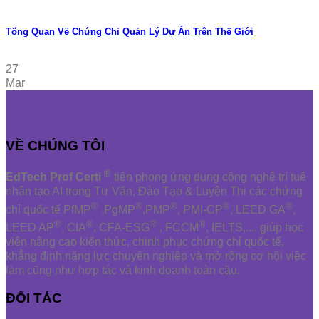
Tổng Quan Về Chứng Chỉ Quản Lý Dự Án Trên Thế Giới
27
Mar
VỀ CHÚNG TÔI
®
EdTech Prof Certi
tiên phong ứng dụng công nghệ trí tuệ
nhân tạo AI trong Tư Vấn, Đào Tạo & Luyện Thi các chứng
®
®
®
®
®
chỉ quốc tế PfMP
,PgMP
,PMP
, PMI-CP
, LEED GA
,
®
®
®
®
LEED AP
, CIA
, CFA-ESG
, FCCM
, IELTS,.... giúp học
viên nâng cao kiến thức, chinh phục chứng chỉ quốc tế,
khẳng định năng lực chuyên nghiệp và mở rộng cơ hội việc
làm cũng như hợp tác và kinh doanh toàn cầu.
ĐỐI TÁC