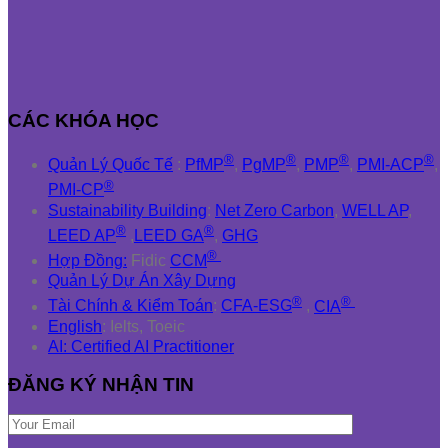
CÁC KHÓA HỌC
®
®
®
®
Quản Lý Quốc Tế
:
PfMP
,
PgMP
,
PMP
,
PMI-ACP
,
®
PMI-CP
Sustainability Building
:
Net Zero Carbon
,
WELL AP
,
®
®
LEED AP
,
LEED GA
,
GHG
®
Hợp Đồng:
Fidic
CCM
Quản Lý Dự Án Xây Dựng
®
®
Tài Chính & Kiểm Toán
:
CFA-ESG
,
CIA
English
: Ielts, Toeic
AI: Certified AI Practitioner
ĐĂNG KÝ NHẬN TIN