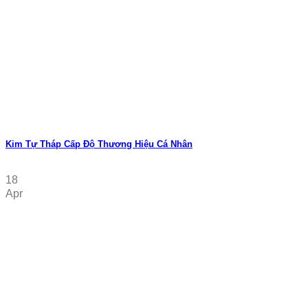
Kim Tự Tháp Cấp Độ Thương Hiệu Cá Nhân
18
Apr