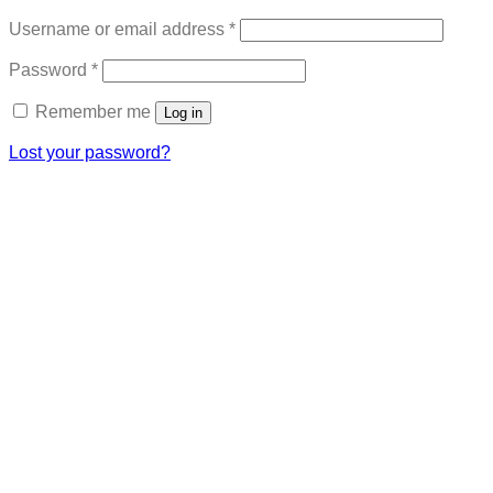
Required
Username or email address
*
Required
Password
*
Remember me
Log in
Lost your password?