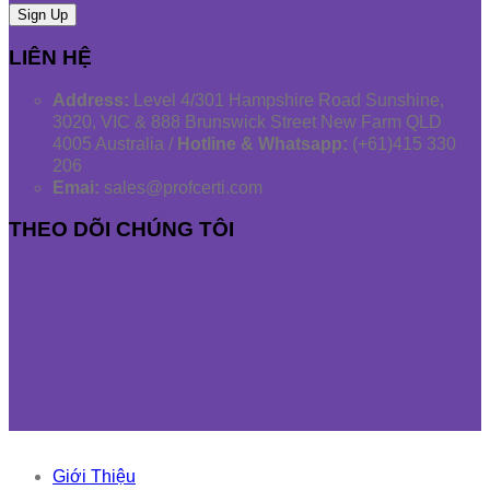
LIÊN HỆ
Address:
Level 4/301 Hampshire Road Sunshine,
3020, VIC & 888 Brunswick Street New Farm QLD
4005 Australia /
Hotline & Whatsapp:
(+61)415 330
206
Emai:
sales@profcerti.com
THEO DÕI CHÚNG TÔI
Giới Thiệu