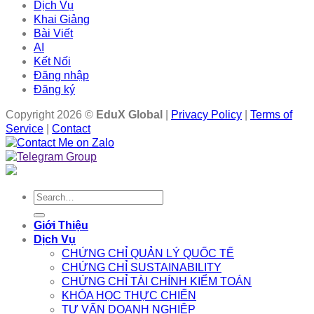
Dịch Vụ
Khai Giảng
Bài Viết
AI
Kết Nối
Đăng nhập
Đăng ký
Copyright 2026 ©
EduX Global
|
Privacy Policy
|
Terms of
Service
|
Contact
Search
for:
Giới Thiệu
Dịch Vụ
CHỨNG CHỈ QUẢN LÝ QUỐC TẾ
CHỨNG CHỈ SUSTAINABILITY
CHỨNG CHỈ TÀI CHÍNH KIỂM TOÁN
KHÓA HỌC THỰC CHIẾN
TƯ VẤN DOANH NGHIỆP