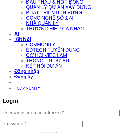
ĐẤU THẦU & HỢP ĐỒNG
QUẢN LÝ DỰ ÁN XÂY DỰNG
PHÁT TRIỂN BỀN VỮNG
CÔNG NGHỆ SỐ & AI
NHÀ QUẢN LÝ
THƯƠNG HIỆU CÁ NHÂN
AI
Kết Nối
COMMUNITY
EDTECH TUYỂN DỤNG
CƠ HỘI VIỆC LÀM
THÔNG TIN DỰ ÁN
KẾT NỐI DỰ ÁN
Đăng nhập
Đăng ký
COMMUNITY
Login
Required
Username or email address
*
Required
Password
*