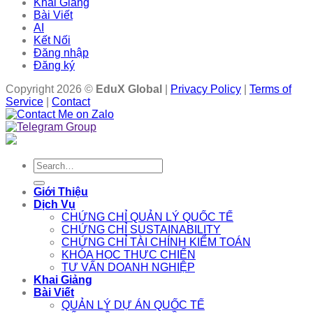
Khai Giảng
Bài Viết
AI
Kết Nối
Đăng nhập
Đăng ký
Copyright 2026 ©
EduX Global
|
Privacy Policy
|
Terms of
Service
|
Contact
Search
for:
Giới Thiệu
Dịch Vụ
CHỨNG CHỈ QUẢN LÝ QUỐC TẾ
CHỨNG CHỈ SUSTAINABILITY
CHỨNG CHỈ TÀI CHÍNH KIỂM TOÁN
KHÓA HỌC THỰC CHIẾN
TƯ VẤN DOANH NGHIỆP
Khai Giảng
Bài Viết
QUẢN LÝ DỰ ÁN QUỐC TẾ