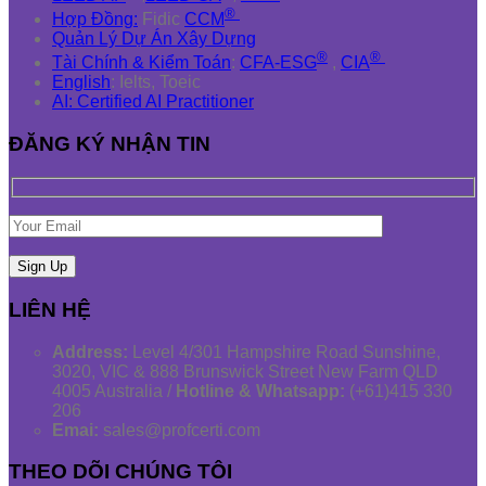
®
Hợp Đồng:
Fidic
CCM
Quản Lý Dự Án Xây Dựng
®
®
Tài Chính & Kiểm Toán
:
CFA-ESG
,
CIA
English
: Ielts, Toeic
AI: Certified AI Practitioner
ĐĂNG KÝ NHẬN TIN
LIÊN HỆ
Address:
Level 4/301 Hampshire Road Sunshine,
3020, VIC & 888 Brunswick Street New Farm QLD
4005 Australia /
Hotline & Whatsapp:
(+61)415 330
206
Emai:
sales@profcerti.com
THEO DÕI CHÚNG TÔI