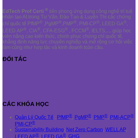
®
EdTech Prof Certi
tiên phong ứng dụng công nghệ trí tuệ
nhân tạo AI trong Tư Vấn, Đào Tạo & Luyện Thi các chứng
®
®
®
®
®
chỉ quốc tế PfMP
,PgMP
,PMP
, PMI-CP
, LEED GA
,
®
®
®
®
LEED AP
, CIA
, CFA-ESG
, FCCM
, IELTS,.... giúp học
viên nâng cao kiến thức, chinh phục chứng chỉ quốc tế,
khẳng định năng lực chuyên nghiệp và mở rộng cơ hội việc
làm cũng như hợp tác và kinh doanh toàn cầu.
ĐỐI TÁC
CÁC KHÓA HỌC
®
®
®
®
Quản Lý Quốc Tế
:
PfMP
,
PgMP
,
PMP
,
PMI-ACP
,
®
PMI-CP
Sustainability Building
:
Net Zero Carbon
,
WELL AP
,
®
®
LEED AP
,
LEED GA
,
GHG