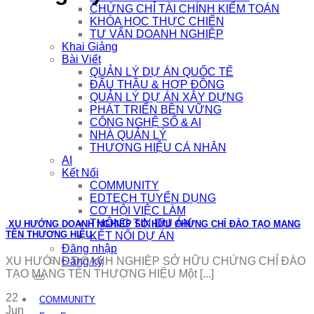
CHỨNG CHỈ TÀI CHÍNH KIỂM TOÁN
KHÓA HỌC THỰC CHIẾN
TƯ VẤN DOANH NGHIỆP
Khai Giảng
Bài Viết
QUẢN LÝ DỰ ÁN QUỐC TẾ
ĐẤU THẦU & HỢP ĐỒNG
QUẢN LÝ DỰ ÁN XÂY DỰNG
PHÁT TRIỂN BỀN VỮNG
CÔNG NGHỆ SỐ & AI
NHÀ QUẢN LÝ
THƯƠNG HIỆU CÁ NHÂN
AI
Kết Nối
COMMUNITY
EDTECH TUYỂN DỤNG
CƠ HỘI VIỆC LÀM
THÔNG TIN DỰ ÁN
XU HƯỚNG DOANH NGHIỆP SỞ HỮU CHỨNG CHỈ ĐÀO TẠO MANG
TÊN THƯƠNG HIỆU
KẾT NỐI DỰ ÁN
Đăng nhập
Đăng ký
XU HƯỚNG DOANH NGHIỆP SỞ HỮU CHỨNG CHỈ ĐÀO
TẠO MANG TÊN THƯƠNG HIỆU Một [...]
22
COMMUNITY
Jun