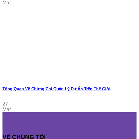
Mar
Tổng Quan Về Chứng Chỉ Quản Lý Dự Án Trên Thế Giới
27
Mar
VỀ CHÚNG TÔI