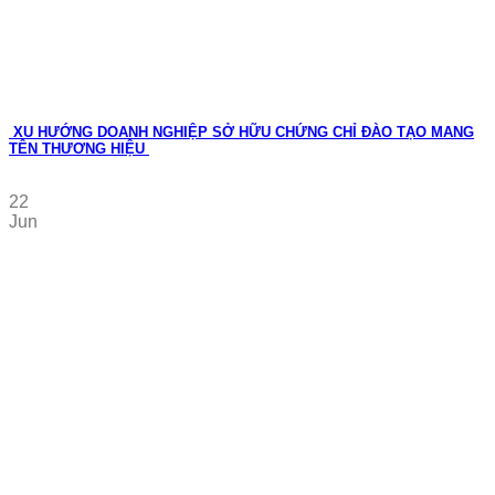
XU HƯỚNG DOANH NGHIỆP SỞ HỮU CHỨNG CHỈ ĐÀO TẠO MANG
TÊN THƯƠNG HIỆU
22
Jun