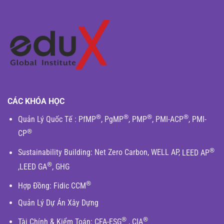
CÁC KHÓA HỌC
®
®
®
®
Quản Lý Quốc Tế
:
PfMP
,
PgMP
,
PMP
,
PMI-ACP
,
PMI-
®
CP
®
Sustainability Building
:
Net Zero Carbon
,
WELL AP
,
LEED AP
®
,
LEED GA
,
GHG
®
Hợp Đồng:
Fidic
CCM
Quản Lý Dự Án Xây Dựng
®
®
Tài Chính & Kiểm Toán
:
CFA-ESG
,
CIA