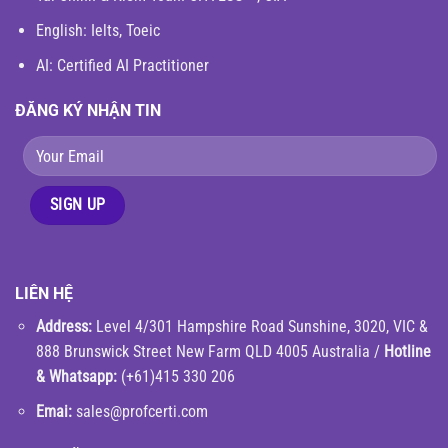
English
: Ielts, Toeic
AI: Certified AI Practitioner
ĐĂNG KÝ NHẬN TIN
LIÊN HỆ
Address:
Level 4/301 Hampshire Road Sunshine, 3020, VIC &
888 Brunswick Street New Farm QLD 4005 Australia /
Hotline
& Whatsapp:
(+61)415 330 206
Emai:
sales@profcerti.com