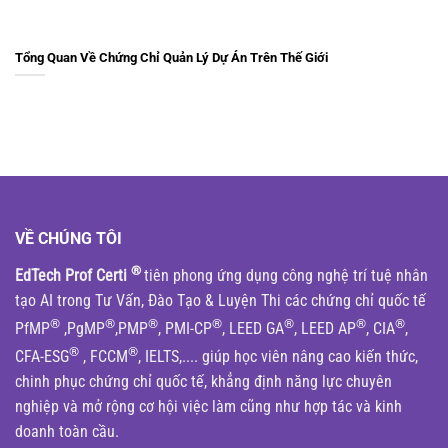
Tổng Quan Về Chứng Chỉ Quản Lý Dự Án Trên Thế Giới
VỀ CHÚNG TÔI
®
EdTech Prof Certi
tiên phong ứng dụng công nghệ trí tuệ nhân
tạo AI trong Tư Vấn, Đào Tạo & Luyện Thi các chứng chỉ quốc tế
®
®
®
®
®
®
®
PfMP
,PgMP
,PMP
, PMI-CP
, LEED GA
, LEED AP
, CIA
,
®
®
CFA-ESG
, FCCM
, IELTS,.... giúp học viên nâng cao kiến thức,
chinh phục chứng chỉ quốc tế, khẳng định năng lực chuyên
nghiệp và mở rộng cơ hội việc làm cũng như hợp tác và kinh
doanh toàn cầu.