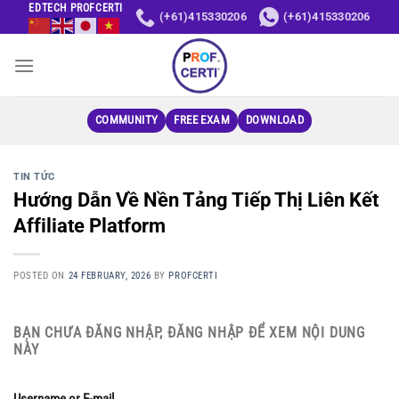
Skip
EDTECH PROFCERTI
(+61)415330206
(+61)415330206
to
content
COMMUNITY
FREE EXAM
DOWNLOAD
TIN TỨC
Hướng Dẫn Về Nền Tảng Tiếp Thị Liên Kết
Affiliate Platform
POSTED ON
24 FEBRUARY, 2026
BY
PROFCERTI
BẠN CHƯA ĐĂNG NHẬP, ĐĂNG NHẬP ĐỂ XEM NỘI DUNG
NÀY