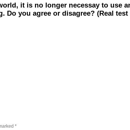
ld, it is no longer necessay to use an
. Do you agree or disagree? (Real test 
 marked
*