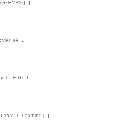
ee PMP® [...]
iên sẽ [...]
ại EdTech: [...]
am: E-Learning [...]