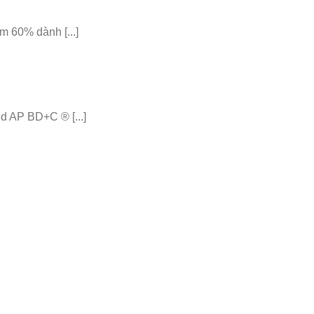
 60% dành [...]
 AP BD+C ® [...]