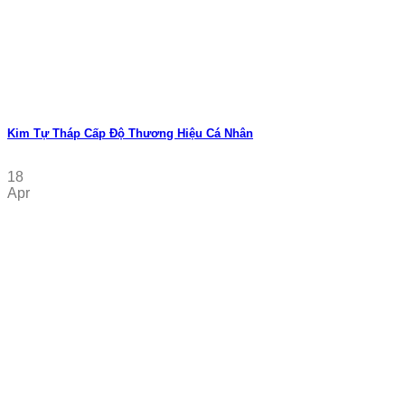
Kim Tự Tháp Cấp Độ Thương Hiệu Cá Nhân
18
Apr