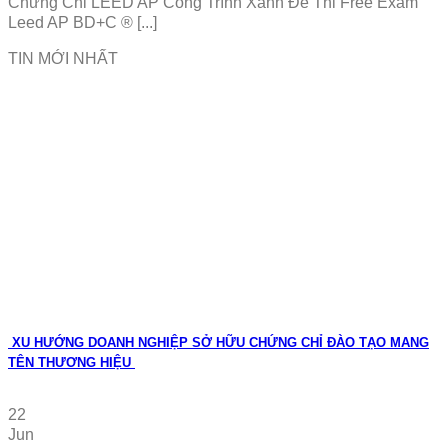
Chứng Chỉ LEED AP Công Trình Xanh Đề Thi Free Exam
Leed AP BD+C ® [...]
TIN MỚI NHẤT
XU HƯỚNG DOANH NGHIỆP SỞ HỮU CHỨNG CHỈ ĐÀO TẠO MANG
TÊN THƯƠNG HIỆU
22
Jun