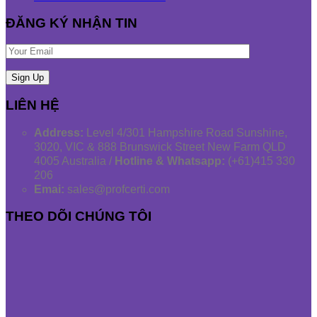
ĐĂNG KÝ NHẬN TIN
LIÊN HỆ
Address:
Level 4/301 Hampshire Road Sunshine,
3020, VIC & 888 Brunswick Street New Farm QLD
4005 Australia /
Hotline & Whatsapp:
(+61)415 330
206
Emai:
sales@profcerti.com
THEO DÕI CHÚNG TÔI