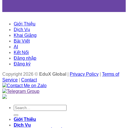
Giới Thiệu
Dịch Vụ
Khai Giảng
Bài Viết
AI
Kết Nối
Đăng nhập
Đăng ký
Copyright 2026 ©
EduX Global
|
Privacy Policy
|
Terms of
Service
|
Contact
Search
for:
Giới Thiệu
Dịch Vụ