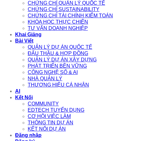
CHỨNG CHỈ QUẢN LÝ QUỐC TẾ
CHỨNG CHỈ SUSTAINABILITY
CHỨNG CHỈ TÀI CHÍNH KIỂM TOÁN
KHÓA HỌC THỰC CHIẾN
TƯ VẤN DOANH NGHIỆP
Khai Giảng
Bài Viết
QUẢN LÝ DỰ ÁN QUỐC TẾ
ĐẤU THẦU & HỢP ĐỒNG
QUẢN LÝ DỰ ÁN XÂY DỰNG
PHÁT TRIỂN BỀN VỮNG
CÔNG NGHỆ SỐ & AI
NHÀ QUẢN LÝ
THƯƠNG HIỆU CÁ NHÂN
AI
Kết Nối
COMMUNITY
EDTECH TUYỂN DỤNG
CƠ HỘI VIỆC LÀM
THÔNG TIN DỰ ÁN
KẾT NỐI DỰ ÁN
Đăng nhập