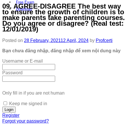
Free Exam
09. AGREE-DISAGREE The best way
Download
to ensure the growth of children is to
make parents take parenting courses.
Do you agree or disagree? (Real test:
12/01/2019)
Posted on
28 February, 2021
12 April, 2024
by
Profcerti
Bạn chưa đăng nhập, đăng nhập để xem nội dung này
Username or E-mail
Password
Only fill in if you are not human
Keep me signed in
Register
Forgot your password?