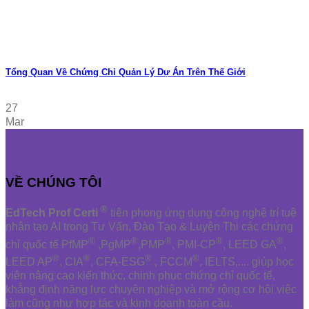
Tổng Quan Về Chứng Chỉ Quản Lý Dự Án Trên Thế Giới
27
Mar
VỀ CHÚNG TÔI
®
EdTech Prof Certi
tiên phong ứng dụng công nghệ trí tuệ
nhân tạo AI trong Tư Vấn, Đào Tạo & Luyện Thi các chứng
®
®
®
®
®
chỉ quốc tế PfMP
,PgMP
,PMP
, PMI-CP
, LEED GA
,
®
®
®
®
LEED AP
, CIA
, CFA-ESG
, FCCM
, IELTS,.... giúp học
viên nâng cao kiến thức, chinh phục chứng chỉ quốc tế,
khẳng định năng lực chuyên nghiệp và mở rộng cơ hội việc
làm cũng như hợp tác và kinh doanh toàn cầu.