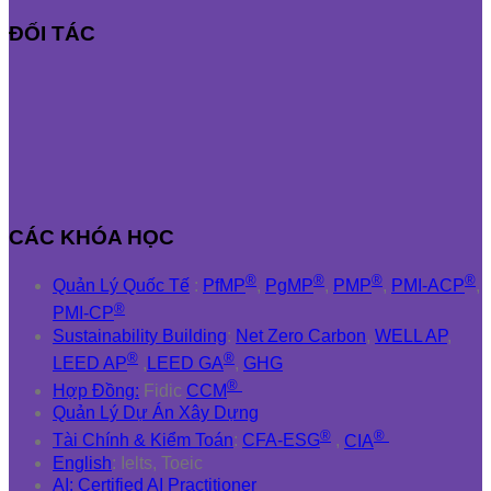
ĐỐI TÁC
CÁC KHÓA HỌC
®
®
®
®
Quản Lý Quốc Tế
:
PfMP
,
PgMP
,
PMP
,
PMI-ACP
,
®
PMI-CP
Sustainability Building
:
Net Zero Carbon
,
WELL AP
,
®
®
LEED AP
,
LEED GA
,
GHG
®
Hợp Đồng:
Fidic
CCM
Quản Lý Dự Án Xây Dựng
®
®
Tài Chính & Kiểm Toán
:
CFA-ESG
,
CIA
English
: Ielts, Toeic
AI: Certified AI Practitioner