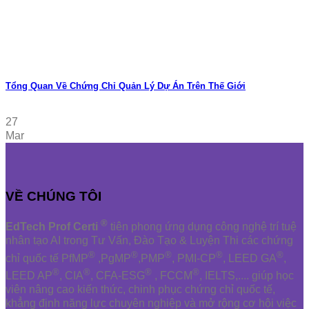
Tổng Quan Về Chứng Chỉ Quản Lý Dự Án Trên Thế Giới
27
Mar
VỀ CHÚNG TÔI
®
EdTech Prof Certi
tiên phong ứng dụng công nghệ trí tuệ
nhân tạo AI trong Tư Vấn, Đào Tạo & Luyện Thi các chứng
®
®
®
®
®
chỉ quốc tế PfMP
,PgMP
,PMP
, PMI-CP
, LEED GA
,
®
®
®
®
LEED AP
, CIA
, CFA-ESG
, FCCM
, IELTS,.... giúp học
viên nâng cao kiến thức, chinh phục chứng chỉ quốc tế,
khẳng định năng lực chuyên nghiệp và mở rộng cơ hội việc