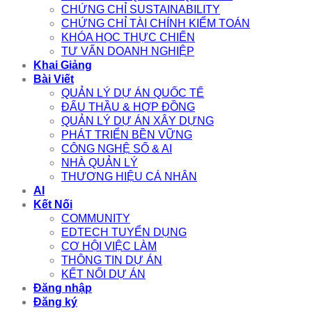
CHỨNG CHỈ SUSTAINABILITY
CHỨNG CHỈ TÀI CHÍNH KIỂM TOÁN
KHÓA HỌC THỰC CHIẾN
TƯ VẤN DOANH NGHIỆP
Khai Giảng
Bài Viết
QUẢN LÝ DỰ ÁN QUỐC TẾ
ĐẤU THẦU & HỢP ĐỒNG
QUẢN LÝ DỰ ÁN XÂY DỰNG
PHÁT TRIỂN BỀN VỮNG
CÔNG NGHỆ SỐ & AI
NHÀ QUẢN LÝ
THƯƠNG HIỆU CÁ NHÂN
AI
Kết Nối
COMMUNITY
EDTECH TUYỂN DỤNG
CƠ HỘI VIỆC LÀM
THÔNG TIN DỰ ÁN
KẾT NỐI DỰ ÁN
Đăng nhập
Đăng ký