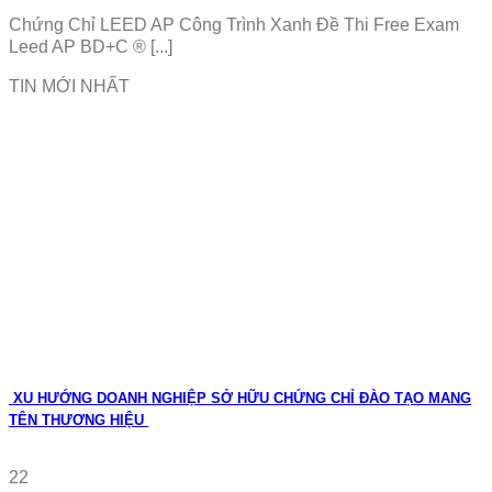
Chứng Chỉ LEED AP Công Trình Xanh Đề Thi Free Exam
Leed AP BD+C ® [...]
TIN MỚI NHẤT
XU HƯỚNG DOANH NGHIỆP SỞ HỮU CHỨNG CHỈ ĐÀO TẠO MANG
TÊN THƯƠNG HIỆU
22