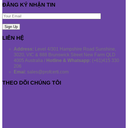
ĐĂNG KÝ NHẬN TIN
LIÊN HỆ
Address:
Level 4/301 Hampshire Road Sunshine,
3020, VIC & 888 Brunswick Street New Farm QLD
4005 Australia /
Hotline & Whatsapp:
(+61)415 330
206
Emai:
sales@profcerti.com
THEO DÕI CHÚNG TÔI