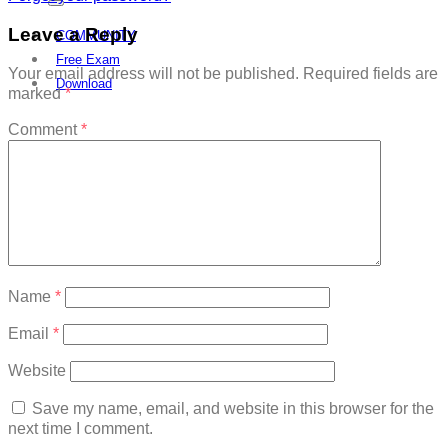
Leave a Reply
COMMUNITY
Free Exam
Your email address will not be published.
Required fields are
Download
marked
*
Comment
*
Name
*
Email
*
Website
Save my name, email, and website in this browser for the
next time I comment.