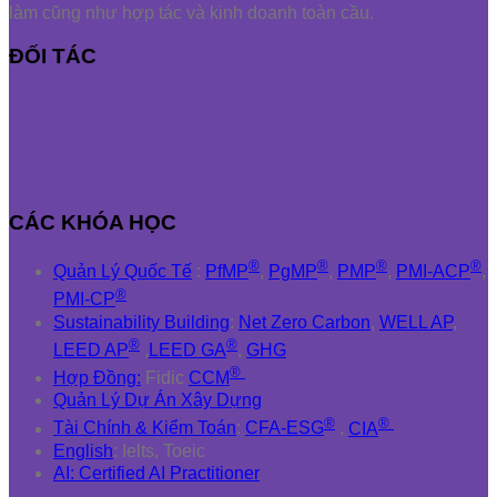
làm cũng như hợp tác và kinh doanh toàn cầu.
ĐỐI TÁC
CÁC KHÓA HỌC
®
®
®
®
Quản Lý Quốc Tế
:
PfMP
,
PgMP
,
PMP
,
PMI-ACP
,
®
PMI-CP
Sustainability Building
:
Net Zero Carbon
,
WELL AP
,
®
®
LEED AP
,
LEED GA
,
GHG
®
Hợp Đồng:
Fidic
CCM
Quản Lý Dự Án Xây Dựng
®
®
Tài Chính & Kiểm Toán
:
CFA-ESG
,
CIA
English
: Ielts, Toeic
AI: Certified AI Practitioner